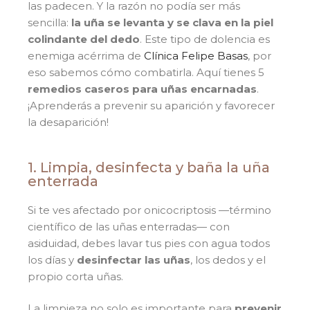
las padecen. Y la razón no podía ser más
sencilla:
la uña se levanta y se clava en la piel
colindante del dedo
. Este tipo de dolencia es
enemiga acérrima de
Clínica Felipe Basas
, por
eso sabemos cómo combatirla. Aquí tienes 5
remedios caseros para uñas encarnadas
.
¡Aprenderás a prevenir su aparición y favorecer
la desaparición!
1. Limpia, desinfecta y baña la uña
enterrada
Si te ves afectado por onicocriptosis —término
científico de las uñas enterradas— con
asiduidad, debes lavar tus pies con agua todos
los días y
desinfectar las uñas
, los dedos y el
propio corta uñas.
La limpieza no solo es importante para
prevenir