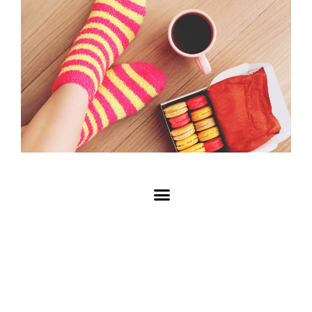
92321646
9