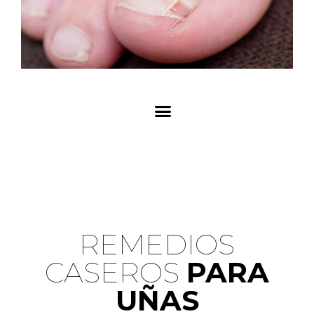
92321646
9
REMEDIOS
CASEROS​
PARA
UÑAS