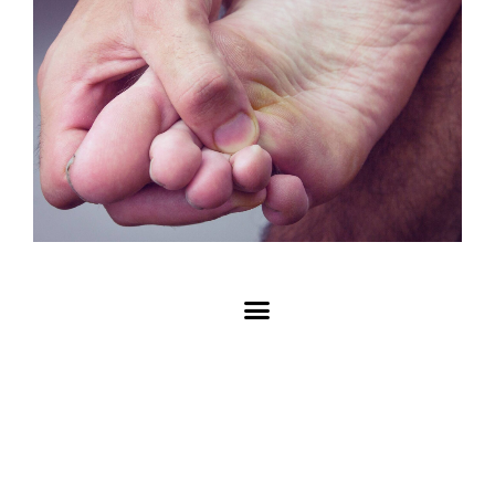
92321646
9