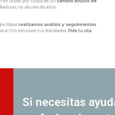
 en la piel por culpa de un
cambio brusco de
diadores, no abuses de ellos.
lipe Basas
realizamos análisis y seguimientos
ue el frío estropee tus Navidades.
Pide tu cita
.
Si necesitas ayud