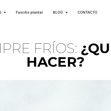
S
Fascitis plantar
BLOG
CONTACTO
MPRE FRÍOS:​
¿QU
HACER?