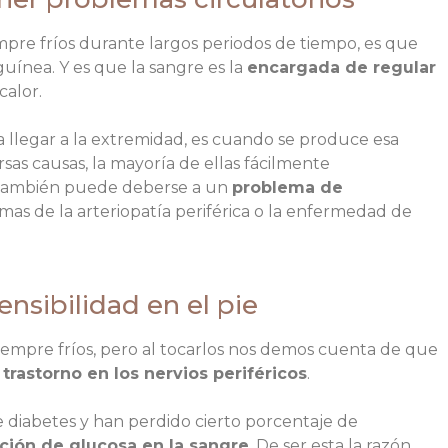
mpre fríos durante largos periodos de tiempo, es que
guínea. Y es que la sangre es la
encargada de regular
alor.
a llegar a la extremidad, es cuando se produce esa
sas causas, la mayoría de ellas fácilmente
 también puede deberse a un
problema de
omas de la arteriopatía periférica o la enfermedad de
ensibilidad en el pie
siempre fríos, pero al tocarlos nos demos cuenta de que
n
trastorno en los nervios periféricos
.
 diabetes y han perdido cierto porcentaje de
ión de glucosa en la sangre
. De ser esta la razón,