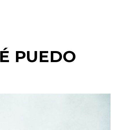
923216469
É PUEDO