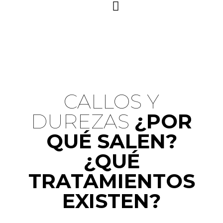
92321646
Fascitis plantar
9
CALLOS Y
DUREZAS​
¿POR
QUÉ SALEN?
¿QUÉ
TRATAMIENTOS
EXISTEN?