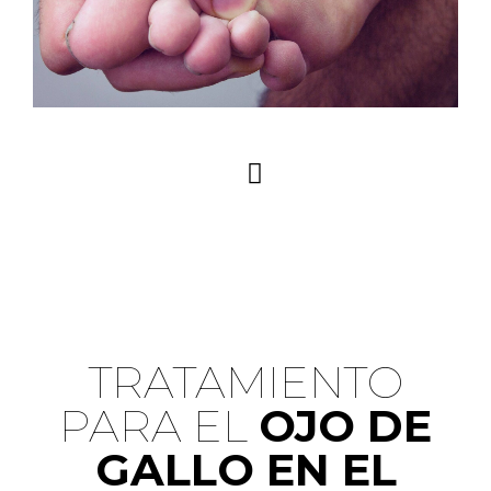
92321646
Fascitis plantar
9
TRATAMIENTO
PARA EL​
OJO DE
GALLO EN EL